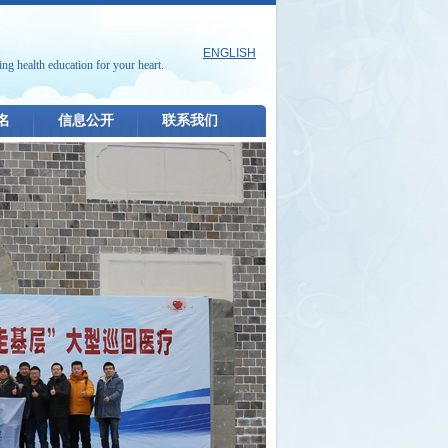
ENGLISH
ing health education for your heart.
名
信息公开
联系我们