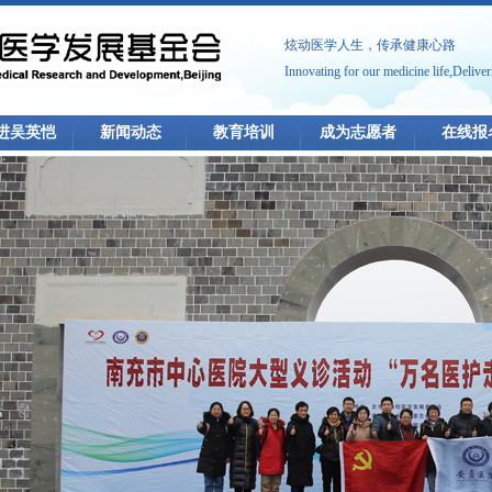
炫动医学人生，传承健康心路
Innovating for our medicine life,Deliver
进吴英恺
新闻动态
教育培训
成为志愿者
在线报