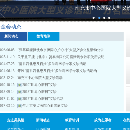
南充市中心医院大型义
基金会动态
新闻动态
教育培训
026-06-05
“强基赋能担使命京伊同心护心行”大型义诊公益活动公告
025-11-10
关于益互捷（北京）贸易有限公司捐赠剩余款项使用说明
024-07-25
“情系西北惠及百姓”多学科医学专家义诊活动
024-06-18
开展“情系西北惠及百姓”多学科医学专家义诊活动函
023-12-24
南充市中心医院大型义诊活动
019-10-15
2019“世界心脏日”义诊
018-09-14
2018“世界心脏日”义诊
017-11-02
2017“世界心脏日”义诊活动
017-03-15
年北京安贞医院心血管病义诊
走进吴英恺
新闻动态
教育培训
成为志愿者
在线
吴英恺简介
活动新闻
教育培训
成为志愿者
在线