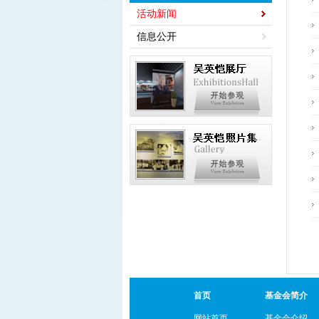
活动新闻
信息公开
首页
基金会简介
网站首页
基金会介绍