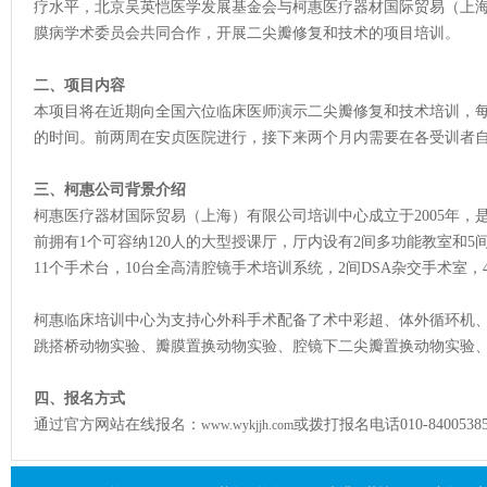
疗水平，北京吴英恺医学发展基金会与柯惠医疗器材国际贸易（上
膜病学术委员会共同合作，开展二尖瓣修复和技术的项目培训。
二、项目内容
本项目将在近期向全国六位临床医师演示二尖瓣修复和技术培训，
的时间。前两周在安贞医院进行，接下来两个月内需要在各受训者
三、柯惠公司背景介绍
柯惠医疗器材国际贸易（上海）有限公司培训中心成立于2005年
前拥有1个可容纳120人的大型授课厅，厅内设有2间多功能教室和5间
11个手术台，10台全高清腔镜手术培训系统，2间DSA杂交手术室，
柯惠临床培训中心为支持心外科手术配备了术中彩超、体外循环机、
跳搭桥动物实验、瓣膜置换动物实验、腔镜下二尖瓣置换动物实验、D
四、报名方式
通过官方网站在线报名：
或拨打报名电话010-84005385，
www.wykjjh.com